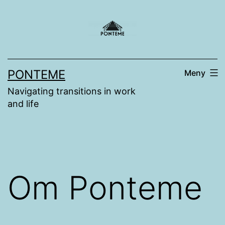
Hoppa
till
innehåll
PONTEME
Meny
Navigating transitions in work
and life
Om Ponteme